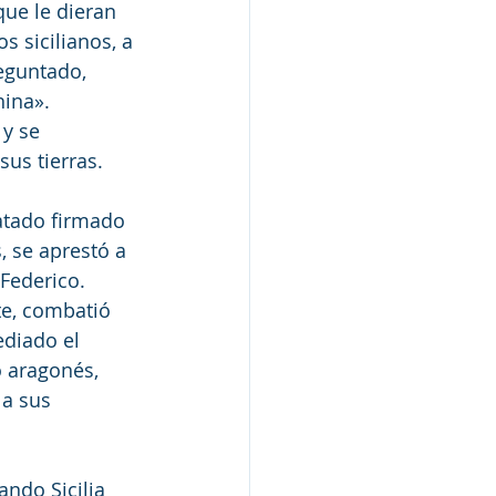
ue le dieran 
s sicilianos, a 
eguntado, 
hina». 
y se 
us tierras. 
ratado firmado 
, se aprestó a 
Federico. 
te, combatió 
ediado el 
o aragonés, 
 a sus 
ando Sicilia 