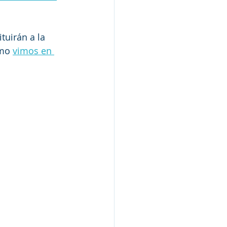
tuirán a la 
mo 
vimos en 