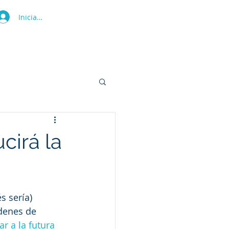
Iniciar sesión
ras
Tienda
Blog
Contacto
cirá la
s sería) 
rdenes de 
 a la futura 