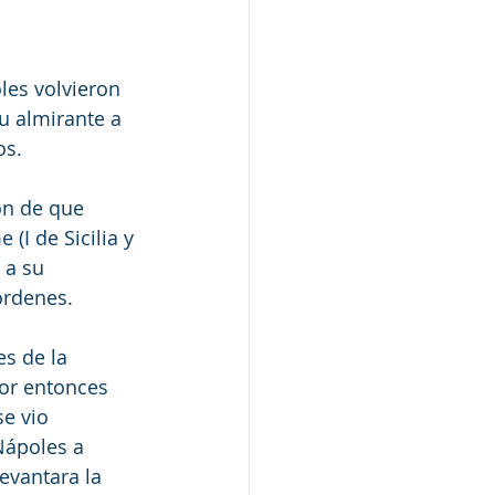
les volvieron 
u almirante a 
os.
ón de que 
I de Sicilia y 
 a su 
órdenes.
s de la 
por entonces 
se vio 
Nápoles a 
evantara la 