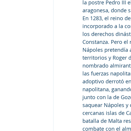
la postre Pedro III 
aragonesa, donde s
En 1283, el reino de 
incorporado a la c
los derechos dinásti
Constanza. Pero el r
Nápoles pretendía 
territorios y Roger 
nombrado almirante
las fuerzas napolita
adoptivo derrotó en 
napolitana, ganando 
junto con la de Goz
saquear Nápoles y c
cercanas islas de Ca
batalla de Malta res
combate con el alm