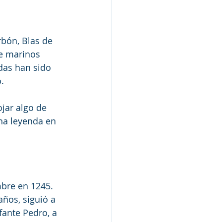
rbón, Blas de 
e marinos 
idas han sido 
.
jar algo de 
na leyenda en 
mbre en 1245. 
ños, siguió a 
ante Pedro, a 