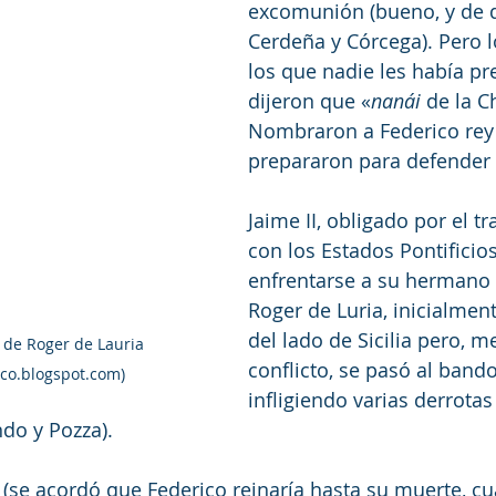
excomunión (bueno, y de q
Cerdeña y Córcega). Pero lo
los que nadie les había pr
dijeron que «
nanái
 de la C
Nombraron a Federico rey 
prepararon para defender s
Jaime II, obligado por el t
con los Estados Pontificios
enfrentarse a su hermano 
Roger de Luria, inicialmen
del lado de Sicilia pero, m
de Roger de Lauria 
conflicto, se pasó al band
ico.blogspot.com)
infligiendo varias derrotas
do y Pozza).
a (se acordó que Federico reinaría hasta su muerte, cu