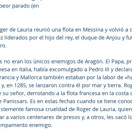
 peor parado (en 
ger de Lauria reunió una flota en Messina y volvió a d
z liderados por el hijo del rey, el duque de Anjou y fut
ro.
os no eran los únicos enemigos de Aragón. El Papa, p
esa en Italia, había excomulgado a Pedro III y declar
Francia y Mallorca también estaban por la labor de «ha
y, en 1285, se lanzaron contra él por mar y tierra. Ro
 su señor, derrotando a la flota francesa en la costa 
 de Panissars. Es en estas fechas cuando se tiene cono
ristemente famosa crueldad de Roger de Lauria, quien
r a varios centenares de presos y, a otros, les sacó l
 campamento enemigo.