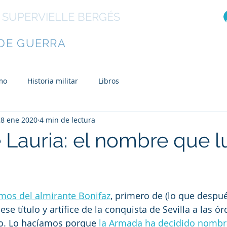
 SUPERVIELLE BERGÉS
R
DE GUERRA
Libros
El autor
Otras ob
mo
Historia militar
Libros
28 ene 2020
4 min de lectura
Lauria: el nombre que lu
mos del almirante Bonifaz
, primero de (lo que despué
se título y artífice de la conquista de Sevilla a las ó
to. Lo hacíamos porque 
la Armada ha decidido nombrar