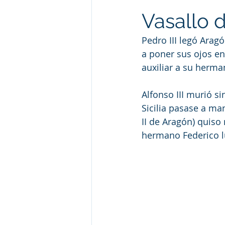
Vasallo 
Pedro III legó Aragó
a poner sus ojos en
auxiliar a su herma
Alfonso III murió s
Sicilia pasase a ma
II de Aragón) quiso
hermano Federico lu