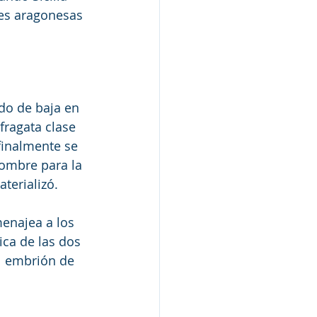
nes aragonesas 
do de baja en 
fragata clase 
inalmente se 
ombre para la 
terializó.
menajea a los 
ica de las dos 
el embrión de 