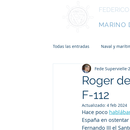
FEDERICO
ESCRITO
MARINO 
Todas las entradas
Naval y maríti
Fede Supervielle
Roger de 
F-112
Actualizado:
4 feb 2024
Hace poco 
hablába
España en ostentar e
Fernando III el San