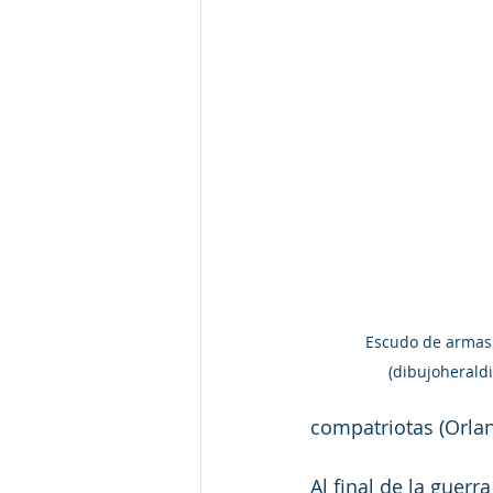
Escudo de armas 
(dibujoherald
compatriotas (Orlan
Al final de la guerr