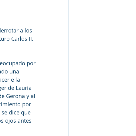
errotar a los 
uro Carlos II, 
reocupado por 
ado una 
cerle la 
ger de Lauria 
de Gerona y al 
cimiento por 
 se dice que 
os ojos antes 