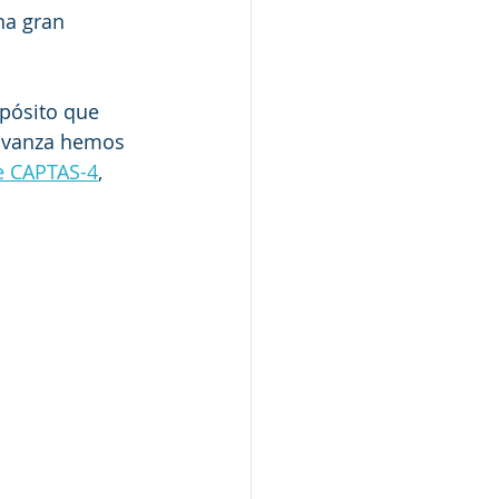
na gran 
pósito que 
 avanza hemos 
e CAPTAS-4
, 