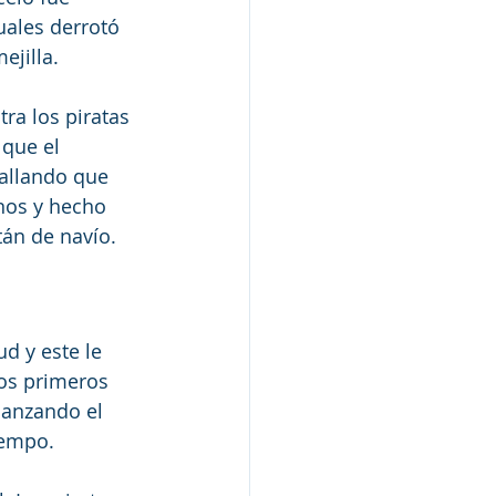
uales derrotó 
ejilla.
ra los piratas 
 que el 
allando que 
anos y hecho 
tán de navío.
d y este le 
los primeros 
canzando el 
iempo.