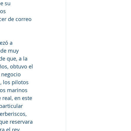
e su 
os 
er de correo 
ezó a 
sde muy 
e que, a la 
os, obtuvo el 
l negocio 
 los pilotos 
mos marinos 
real, en este 
particular 
erberiscos, 
que reservara 
a el rey.