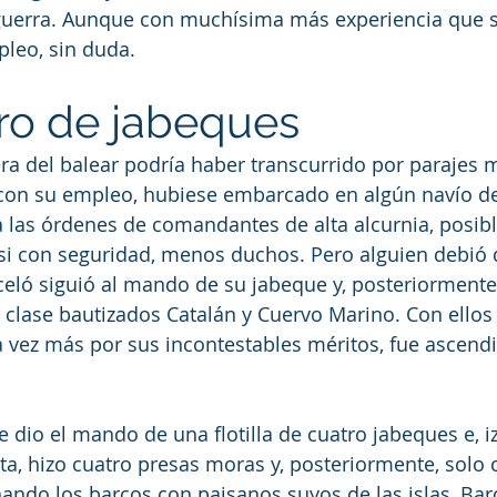
 guerra. Aunque con muchísima más experiencia que 
leo, sin duda.
o de jabeques
era del balear podría haber transcurrido por parajes m
 con su empleo, hubiese embarcado en algún navío de
 a las órdenes de comandantes de alta alcurnia, posi
asi con seguridad, menos duchos. Pero alguien debió 
eló siguió al mando de su jabeque y, posteriormente,
clase bautizados Catalán y Cuervo Marino. Con ellos
 vez más por sus incontestables méritos, fue ascendi
e dio el mando de una flotilla de cuatro jabeques e, i
ota, hizo cuatro presas moras y, posteriormente, solo
inando los barcos con paisanos suyos de las islas, Bar