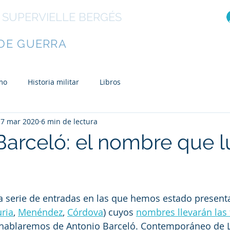
 SUPERVIELLE BERGÉS
R
DE GUERRA
Libros
El autor
Otras ob
mo
Historia militar
Libros
17 mar 2020
6 min de lectura
Barceló: el nombre que lu
a serie de entradas en las que hemos estado present
ria
, 
Menéndez
, 
Córdova
) cuyos 
nombres llevarán las 
 hablaremos de Antonio Barceló. Contemporáneo de L