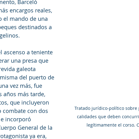
ento, Barceló 
ás encargos reales, 
vo el mando de una 
abeques destinados a 
gelinos.
l ascenso a teniente 
erar una presa que 
evida galeota 
 misma del puerto de 
una vez más, fue 
es años más tarde, 
os, que incluyeron 
Tratado jurídico-político sobre
o combate con dos 
calidades que deben concurri
le incorporó 
legítimamente el corso. C
Cuerpo General de la 
tagonista ya era, 