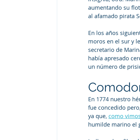
aumentando su floti
al afamado pirata S
En los años siguien
moros en el sur y l
secretario de Marin
había apresado cerc
un número de prisio
Comodor
En 1774 nuestro héro
fue concedido pero,
ya que, 
como vimos
humilde marino el g