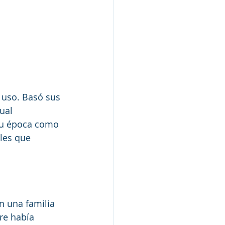
 uso. Basó sus 
ual 
su época como 
les que 
n una familia 
re había 