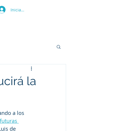
Iniciar sesión
ras
Tienda
Blog
Contacto
cirá la
ando a los 
futuras 
uis de 