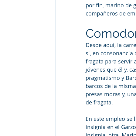
por fin, marino de
compañeros de emp
Comodor
Desde aquí, la carr
si, en consonancia
fragata para servir
jóvenes que él y, c
pragmatismo y Barc
barcos de la misma 
presas moras y, una
de fragata.
En este empleo se l
insignia en el Garz
insignia, otra. Mar