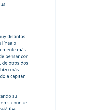
sus 
uy distintos 
 línea o 
blemente más 
de pensar con 
 de otros dos 
 hizo más 
do a capitán 
zando su 
 con su buque 
celó fue 