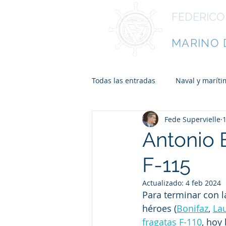
FEDERICO
ESCRITO
MARINO 
Todas las entradas
Naval y maríti
Fede Supervielle
Antonio 
F-115
Actualizado:
4 feb 2024
Para terminar con l
héroes (
Bonifaz
, 
Lau
fragatas F-110
, hoy