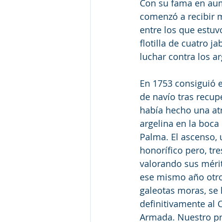
Con su fama en aum
comenzó a recibir m
entre los que estu
flotilla de cuatro j
luchar contra los ar
En 1753 consiguió e
de navío tras recup
había hecho una atr
argelina en la boca
Palma. El ascenso, 
honorífico pero, tr
valorando sus mérit
ese mismo año otr
galeotas moras, se 
definitivamente al 
Armada. Nuestro pro