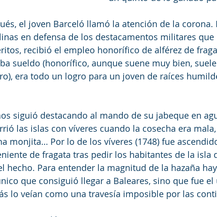
ués, el joven Barceló llamó la atención de la corona.
linas en defensa de los destacamentos militares que 
itos, recibió el empleo honorífico de alférez de fraga
a sueldo (honorífico, aunque suene muy bien, suele 
ro), era todo un logro para un joven de raíces humil
años siguió destacando al mando de su jabeque en agu
rió las islas con víveres cuando la cosecha era mala, 
una monjita… Por lo de los víveres (1748) fue ascendid
niente de fragata tras pedir los habitantes de la isla 
l hecho. Para entender la magnitud de la hazaña hay
único que consiguió llegar a Baleares, sino que fue el
ás lo veían como una travesía imposible por las cont