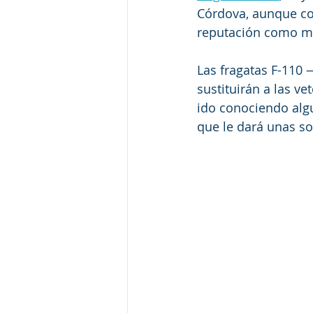
Córdova, aunque con
reputación como ma
Las fragatas F-110
sustituirán a las v
ido conociendo algu
que le dará unas s