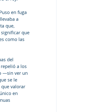
 Puso en fuga 
llevaba a 
ta que, 
significar que 
des como las 
as del 
repelió a los 
o —sin ver un 
que se le 
 que valorar 
 único en 
inuas 