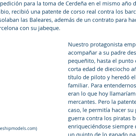
xpedición para la toma de Cerdeña en el mismo año d
bio, recibió una patente de corso real contra los barc
laban las Baleares, además de un contrato para hac
rcelona con su jabeque.
Nuestro protagonista emp
acompañar a su padre de
pequeñito, hasta el punto d
corta edad de dieciocho añ
título de piloto y heredó e
familiar. Para entendernos,
eran lo que hoy llamaría
mercantes. Pero la patente 
caso, le permitía hacer su 
guerra contra los piratas b
enriqueciéndose siempre 
geshipmodels.com)
un quinto de lo ganado par