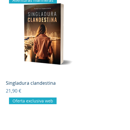
Aventuras marineras
Singladura clandestina
Precio
21,90 €
Oferta exclusiva web