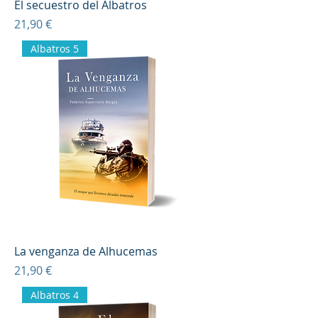
El secuestro del Albatros
Precio
21,90 €
Albatros 5
La venganza de Alhucemas
Precio
21,90 €
Albatros 4