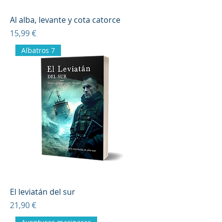
Al alba, levante y cota catorce
Precio
15,99 €
Albatros 7
El leviatán del sur
Precio
21,90 €