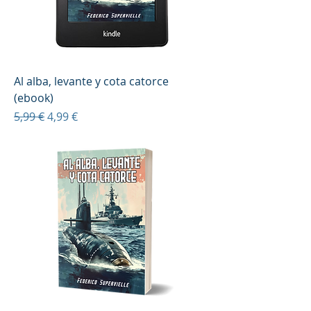
Al alba, levante y cota catorce
(ebook)
Precio
Precio de oferta
5,99 €
4,99 €