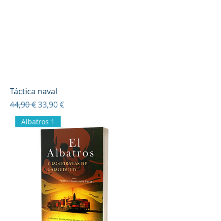
Táctica naval
Precio
Precio de oferta
44,90 €
33,90 €
Albatros 1