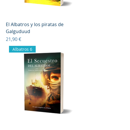
El Albatros y los piratas de
Galguduud
Precio
21,90 €
Albatros 6