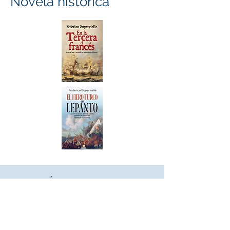
Novela histórica
DESCÚBRELO GRATIS
Hay muy pocas batallas que, de
haberse resuelto de forma distinta,
hubieran cambiado radicalmente la