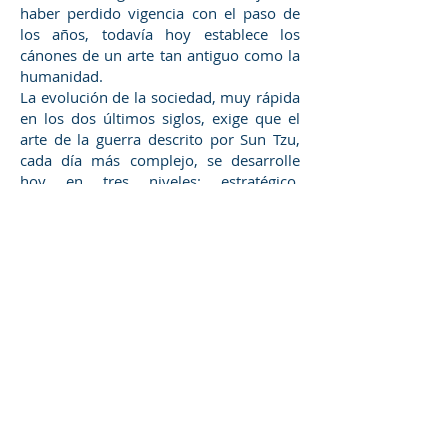
haber perdido vigencia con el paso de
los años, todavía hoy establece los
cánones de un arte tan antiguo como la
humanidad.
La evolución de la sociedad, muy rápida
en los dos últimos siglos, exige que el
arte de la guerra descrito por Sun Tzu,
cada día más complejo, se desarrolle
hoy en tres niveles: estratégico,
operacional y táctico. Las
responsabilidades que para Aníbal o
Napoleón eran, sencillamente, parte de
su oficio de caudillo, en el mundo actual
se reparten entre los líderes políticos,
los grandes cuarteles generales y,
aunque resulte simplificador, los
comandantes militares sobre el terreno.
A estos últimos les corresponde
interpretar el arte de la guerra en el
nivel táctico, objetivo del libro que tiene
el lector entre las manos.