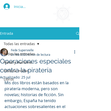
Iniciar sesión
Entrada
Todas las entradas
Fede Supervielle
Todas las entradas
24 feb 2020
8 min de lectura
Operaciones especiales
Naval y marítimo
contra la piratería
Historia militar
Actualizado:
25 jul
Libros
Mis dos libros están basados en la 
piratería moderna, pero son 
novelas; historias de ficción. Sin 
embargo, España ha tenido 
actuaciones sobresalientes en el 