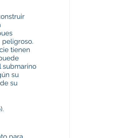
onstruir 
 
pues 
 peligroso. 
cie tienen 
 puede 
l submarino 
gún su 
de su 
).
to para 