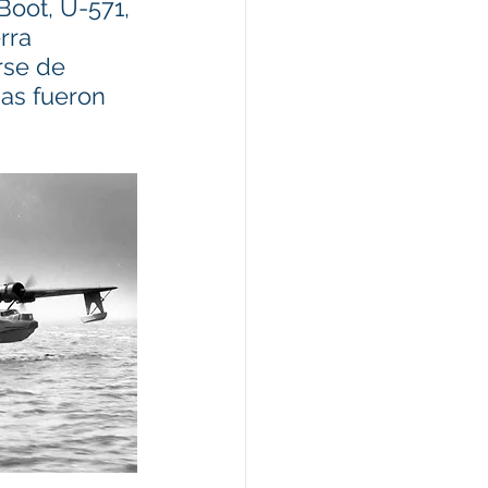
oot, U-571, 
rra 
rse de 
das fueron 