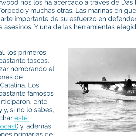
ywood nos los ha acercado a través de Das B
 Torpedo y muchas otras. Las marinas en gue
arte importante de su esfuerzo en defende
s asesinos. Y una de las herramientas elegi
l, los primeros 
bastante toscos. 
ar nombrando el 
ones de 
Catalina. Los 
 bastante famosos 
ticiparon, ente 
y, si no lo sabes, 
char 
este 
tocast
) y, además 
ones primarias de 