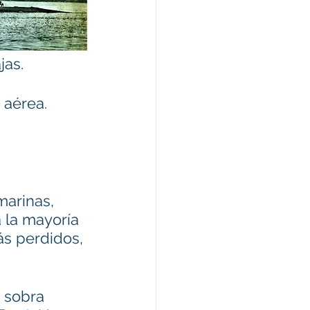
jas.
aérea. 
arinas, 
 la mayoría 
s perdidos, 
 sobra 