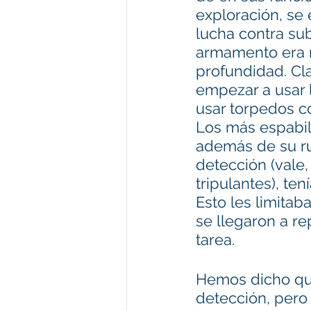
exploración, se
lucha contra su
armamento era m
profundidad. Cl
empezar a usar 
usar torpedos co
Los más espabil
además de su ru
detección (vale,
tripulantes), t
Esto les limitab
se llegaron a r
tarea.
Hemos dicho qu
detección, pero