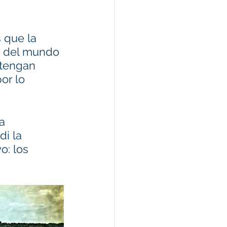
 que la 
a del mundo 
 tengan 
or lo 
a 
i la 
: los 