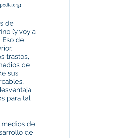
ipedia.org)
s de 
no (y voy a 
. Eso de 
ior.
 trastos, 
medios de 
de sus 
cables. 
desventaja 
 para tal 
 medios de 
arrollo de 