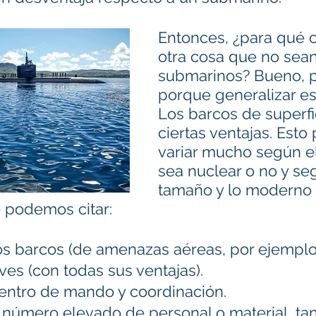
Entonces, ¿para qué c
otra cosa que no sean
submarinos? Bueno, 
porque generalizar es
Los barcos de superfi
ciertas ventajas. Esto
variar mucho según e
sea nuclear o no y se
tamaño y lo moderno 
o podemos citar:
ros barcos (de amenazas aéreas, por ejemplo
ves (con todas sus ventajas).
centro de mando y coordinación.
n número elevado de personal o material, tan