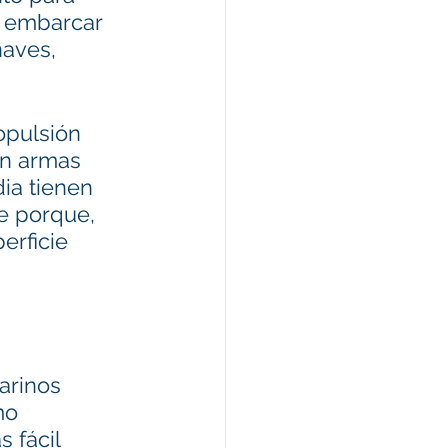
 embarcar 
aves, 
opulsión 
en armas 
dia tienen 
e porque, 
rficie 
arinos 
mo 
 fácil 