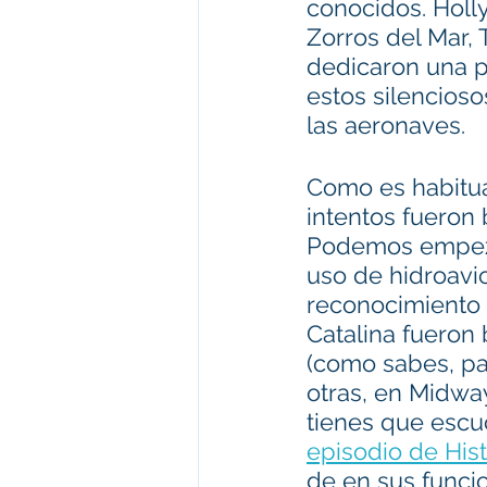
conocidos. Holl
Zorros del Mar,
dedicaron una p
estos silencioso
las aeronaves.
Como es habitua
intentos fueron 
Podemos empez
uso de hidroavi
reconocimiento 
Catalina fueron
(como sabes, par
otras, en Midway 
tienes que escu
episodio de His
de en sus funci