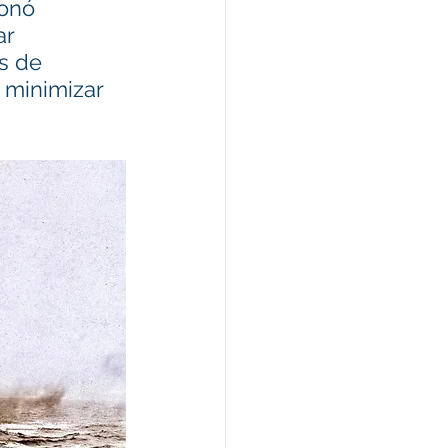
ionó 
r 
s de 
 minimizar 