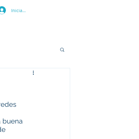
Iniciar sesión
ras
Tienda
Blog
Contacto
redes 
 
a buena 
de 