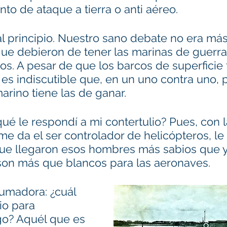
o de ataque a tierra o anti aéreo.
l principio. Nuestro sano debate no era más
que debieron de tener las marinas de guerr
os. A pesar de que los barcos de superficie
, es indiscutible que, en un uno contra uno, p
arino tiene las de ganar. 
ué le respondí a mi contertulio? Pues, con l
e da el ser controlador de helicópteros, le d
que llegaron esos hombres más sabios que yo
on más que blancos para las aeronaves. 
rumadora: ¿cuál 
io para 
go? Aquél que es 