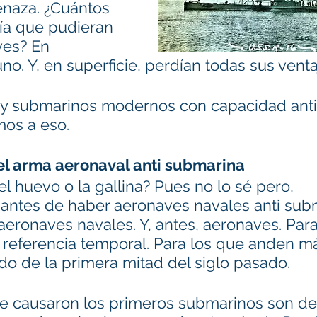
naza. ¿Cuántos 
a que pudieran 
ves? En 
no. Y, en superficie, perdían todas sus venta
hay submarinos modernos con capacidad anti 
mos a eso.
el arma aeronaval anti submarina
el huevo o la gallina? Pues no lo sé pero, 
antes de haber aeronaves navales anti subm
eronaves navales. Y, antes, aeronaves. Para
referencia temporal. Para los que anden má
o de la primera mitad del siglo pasado.
e causaron los primeros submarinos son de