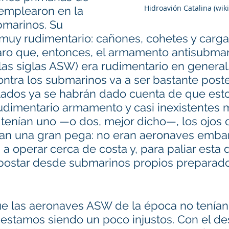
Hidroavión Catalina (wik
 emplearon en la 
bmarinos. Su 
uy rudimentario: cañones, cohetes y carga
aro que, entonces, el armamento antisubmari
las siglas ASW) era rudimentario en general
ntra los submarinos va a ser bastante poster
ados ya se habrán dado cuenta de que estos
dimentario armamento y casi inexistentes 
 tenían uno —o dos, mejor dicho—, los ojos 
enían una gran pega: no eran aeronaves embar
a a operar cerca de costa y, para paliar esta 
epostar desde submarinos propios preparados
e las aeronaves ASW de la época no tenían
 estamos siendo un poco injustos. Con el des