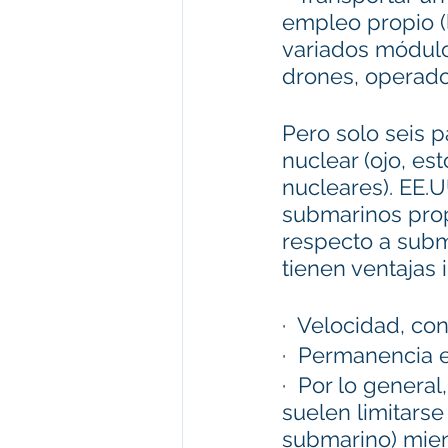
empleo propio 
variados módulo
drones, operador
Pero solo seis 
nuclear (ojo, e
nucleares). EE.U
submarinos prop
respecto a subm
tienen ventajas 
·  Velocidad, con
·  Permanencia 
·  Por lo gener
suelen limitarse
submarino) mien