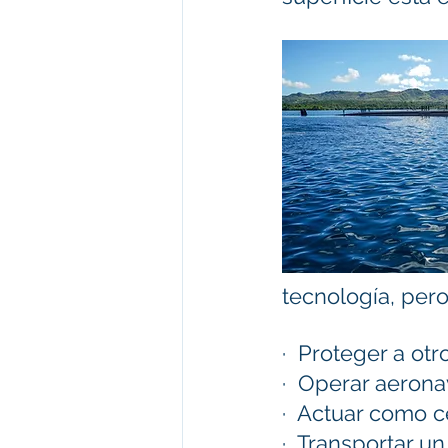
tecnología, per
·  Proteger a ot
·  Operar aerona
·  Actuar como 
·  Transportar u