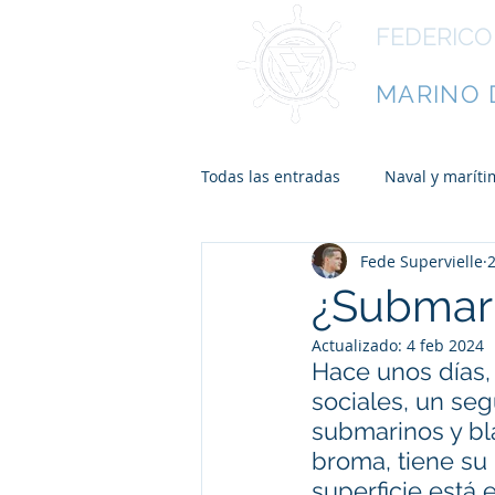
FEDERICO
ESCRITO
MARINO 
Todas las entradas
Naval y maríti
Fede Supervielle
¿Submari
Actualizado:
4 feb 2024
Hace unos días,
sociales, un seg
submarinos y bl
broma, tiene su
superficie está