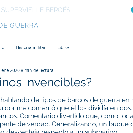
 SUPERVIELLE BERGÉS
R
DE GUERRA
Libros
El autor
Otras ob
mo
Historia militar
Libros
2 ene 2020
8 min de lectura
nos invencibles?
 hablando de tipos de barcos de guerra en 
uidor me comentó que él los dividía en dos:
ancos. Comentario divertido que, como tod
 parte de verdad. Generalizando, un buque 
 en desventaja respecto a un submarino.