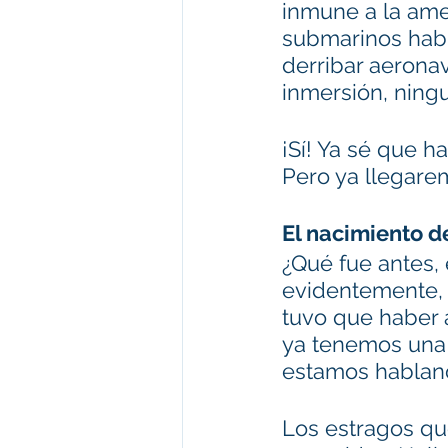
inmune a la ame
submarinos habí
derribar aerona
inmersión, ningu
¡Sí! Ya sé que 
Pero ya llegare
El nacimiento d
¿Qué fue antes, 
evidentemente, 
tuvo que haber a
ya tenemos una 
estamos habland
Los estragos qu