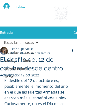
Iniciar sesión
Entrada
Todas las entradas
Fede Supervielle
Todas las entradas
10 oct 2022
18 min de lectura
El desfile del 12 de
Naval y marítimo
octubre desde dentro
Historia militar
Actualizado:
12 oct 2022
Libros
El desfile del 12 de octubre es, 
posiblemente, el momento del año 
en el que las Fuerzas Armadas se 
acercan más al español «de a pie». 
Curiosamente, no es el Día de las 