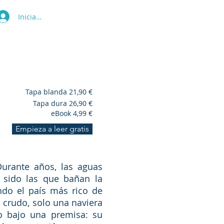
Iniciar sesión
ras
Tienda
Blog
Contacto
Tapa blanda 21,90 €
Tapa dura 26,90 €
eBook 4,99 €
Empieza a leer gratis
Durante años, las aguas
 sido las que bañan la
ndo el país más rico de
 crudo, solo una naviera
ro bajo una premisa: su