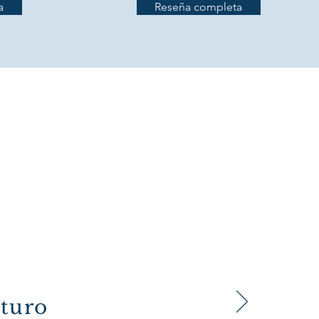
a
Reseña completa
rturo