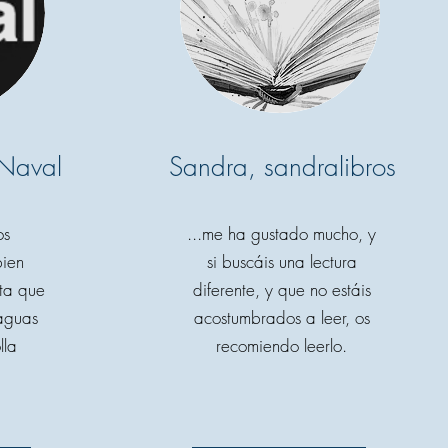
 Naval
Sandra, sandralibros
os
...me ha gustado mucho, y
bien
si buscáis una lectura
ota que
diferente, y que no estáis
 aguas
acostumbrados a leer, os
lla
recomiendo leerlo.