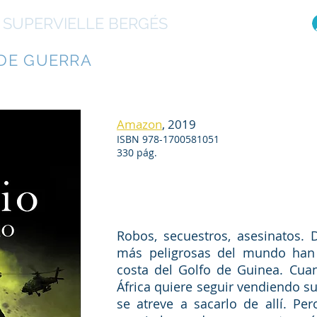
 SUPERVIELLE BERGÉS
R
DE GUERRA
Libros
El autor
Otras ob
Amazon
, 2019
ISBN 978-1700581051
330 pág.
Robos, secuestros, asesinatos. 
más peligrosas del mundo han
costa del Golfo de Guinea. Cua
África quiere seguir vendiendo su
se atreve a sacarlo de allí. Pe