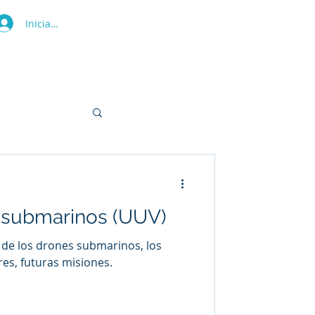
Iniciar sesión
ras
Tienda
Blog
Contacto
s submarinos (UUV)
 de los drones submarinos, los
s, futuras misiones.