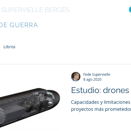
 SUPERVIELLE BERGÉS
R
DE GUERRA
Libros
El autor
Otras ob
Libros
Fede Supervielle
8 ago 2020
Estudio: drone
Capacidades y limitaciones
proyectos más prometedore